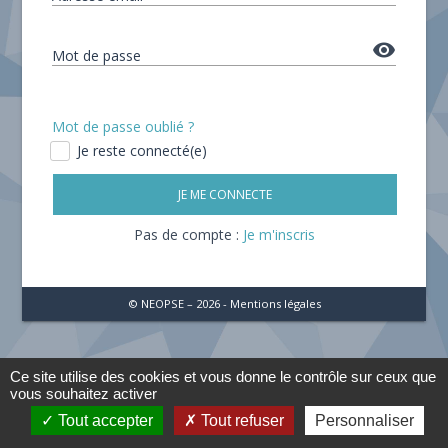
remove_red_eye
Mot de passe
Mot de passe oublié ?
Je reste connecté(e)
JE ME CONNECTE
Pas de compte :
Je m'inscris
© NEOPSE – 2026 -
Mentions légales
Ce site utilise des cookies et vous donne le contrôle sur ceux que
vous souhaitez activer
Tout accepter
Tout refuser
Personnaliser